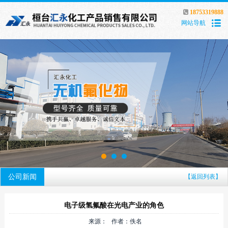
18753319888
网站导航
公司新闻
【返回列表】
电子级氢氟酸在光电产业的角色
来源： 作者：佚名