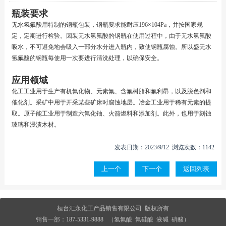
瓶装要求
无水氢氟酸用特制的钢瓶包装，钢瓶要求能耐压196×104Pa，并按国家规
定，定期进行检验。因装无水氢氟酸的钢瓶在使用过程中，由于无水氢氟酸
吸水，不可避免地会吸入一部分水分进入瓶内，致使钢瓶腐蚀。所以盛无水
氢氟酸的钢瓶每使用一次要进行清洗处理，以确保安全。
应用领域
化工工业用于生产有机氟化物、元素氟、含氟树脂和氟利昂，以及脱色剂和
催化剂。采矿中用于开采某些矿床时腐蚀地层。冶金工业用于稀有元素的提
取。原子能工业用于制造六氟化铀、火箭燃料和添加剂。此外，也用于刻蚀
玻璃和浸渍木材。
发表日期：2023/9/12 浏览次数：1142
上一个
下一个
返回列表
桓台汇永化工产品销售有限公司 版权所有
销售一部：
187-5331-9888
（氢氟酸 氟硅酸 液碱 硝酸）