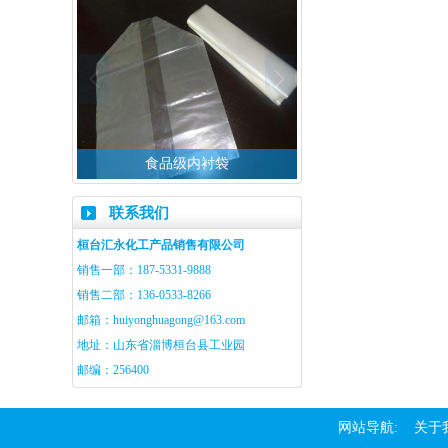
袋
石英砂专用氢氟酸
冰雕玻璃用氢
联系我们
桓台汇永化工产品销售有限公司
销售一部：187-5331-9888
销售二部：136-0533-8266
邮箱：huiyonghuagong@163.com
地址：山东省淄博桓台县工业园
邮编：256400
网站导航:
关于