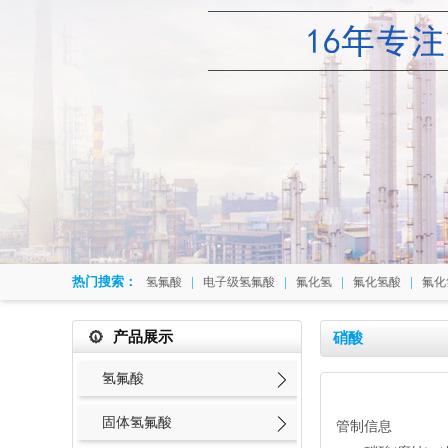
热门搜索：
|
|
|
|
氢氟酸
电子级氢氟酸
氟化氢
氟化氢酸
氟化
产品展示
硝酸
氢氟酸
固体氢氟酸
管制信息