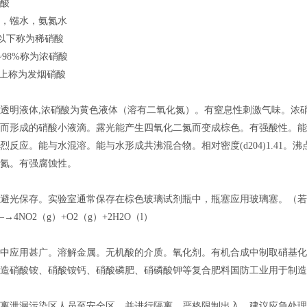
硝酸
，镪水，氨氮水
%以下称为稀硝酸
%~98%称为浓硝酸
上称为发烟硝酸
明液体,浓硝酸为黄色液体（溶有二氧化氮）。有窒息性刺激气味。浓硝
而形成的硝酸小液滴。露光能产生四氧化二氮而变成棕色。有强酸性。能
反应。能与水混溶。能与水形成共沸混合物。相对密度(d204)1.41。沸点
氮。有强腐蚀性。
光保存。实验室通常保存在棕色玻璃试剂瓶中，瓶塞应用玻璃塞。（若
—→4NO2（g）+O2（g）+2H2O（l）
中应用甚广。溶解金属。无机酸的介质。氧化剂。有机合成中制取硝基化
造硝酸铵、硝酸铵钙、硝酸磷肥、硝磷酸钾等复合肥料国防工业用于制造
泄漏污染区人员至安全区，并进行隔离，严格限制出入。建议应急处理