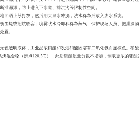
断泄漏源，防止进入下水道、排洪沟等限制性空间。
面洒上苏打灰，然后用大量水冲洗，洗水稀释后放入废水系统。
围堤或挖坑收容；喷雾状水冷却和稀释蒸气、保护现场人员、把泄漏物
处置。
透明液体，工业品浓硝酸和发烟硝酸因溶有二氧化氮而显棕色。硝酸易溶于水
时形成共沸混合物（沸点120.5℃），此后硝酸质量分数不增加，制取更浓的