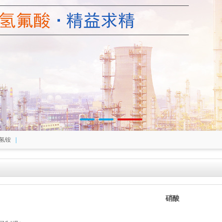
|
氢铵
硝酸