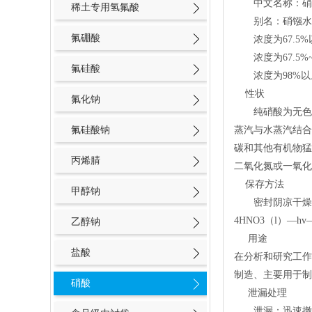
中文名称：
稀土专用氢氟酸
别名：硝镪水
氟硼酸
浓度为67.5
浓度为67.5
氟硅酸
浓度为98%以
性状
氟化钠
纯硝酸为无色透
氟硅酸钠
蒸汽与水蒸汽结合
碳和其他有机物猛烈
丙烯腈
二氧化氮或一氧化
保存方法
甲醇钠
密封阴凉干燥避
4HNO3（l）—hv
乙醇钠
用途
盐酸
在分析和研究工作
制造、主要用于制
硝酸
泄漏处理
泄漏：迅速撤离