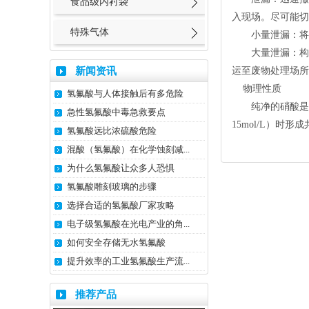
食品级内衬袋
入现场。尽可能切
特殊气体
小量泄漏：将地
大量泄漏：构筑
新闻资讯
运至废物处理场所
物理性质
氢氟酸与人体接触后有多危险
纯净的硝酸是无色
急性氢氟酸中毒急救要点
15mol/L）
氢氟酸远比浓硫酸危险
混酸（氢氟酸）在化学蚀刻减...
为什么氢氟酸让众多人恐惧
氢氟酸雕刻玻璃的步骤
选择合适的氢氟酸厂家攻略
电子级氢氟酸在光电产业的角...
如何安全存储无水氢氟酸
提升效率的工业氢氟酸生产流...
推荐产品