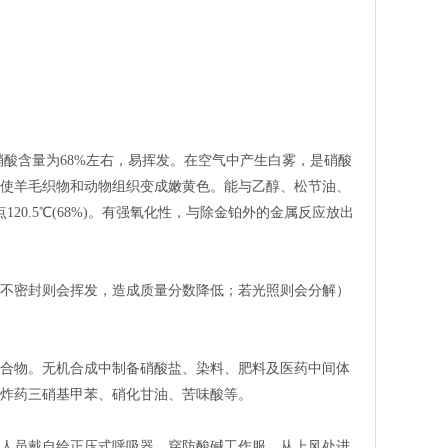
酸含量为68%左右，易挥发。在空气中产生白雾，是硝酸
使羊毛织物和动物组织变成嫩黄色。能与乙醇、松节油、
120.5℃(68%)。有强氧化性，与除金铂外的金属反应放出
不密封则会挥发，造成质量分数降低；若光照则会分解）
合物。无机合成中制备硝酸盐、染料、肥料及医药中间体
炸药三硝基甲苯、硝化甘油、苦味酸等。
人员戴自给正压式呼吸器，穿防酸碱工作服。从上风处进